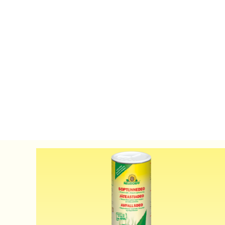
Diverse
Gjødsel
Plantevern
Pleie av
Nullstill filteret