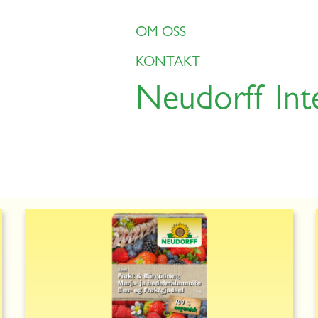
OM OSS
KONTAKT
Neudorff Int
 plenen
Trygt hjem
Ugressbekjemping