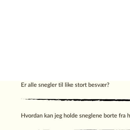
Snegl
Ugress
Katt
Bladlus og ska
Er alle snegler til like stort besvær?
Hvordan kan jeg holde sneglene borte fra 