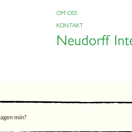
OM OSS
KONTAKT
Neudorff Int
deinskter
Maur
Veps og flue
Gjødsel
hagen min?