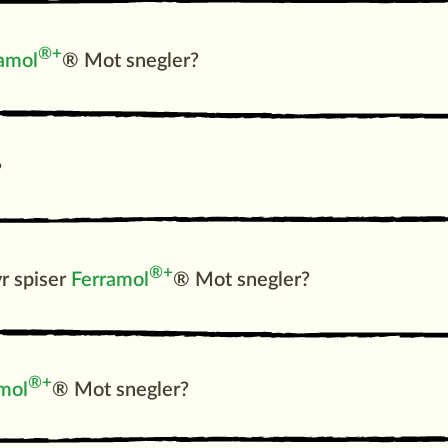
®
+
amol
® Mot snegler?
?
®
+
yr spiser
Ferramol
® Mot snegler?
®
+
mol
® Mot snegler?