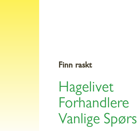
Produkter
Tips 
Finn raskt
Hagelivet
ÅL
Forhandlere
Vanlige Spør