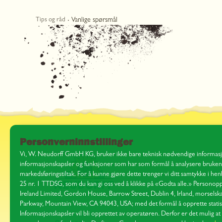
Vanlige spørsmål
Tips og råd
Personverninnstillinger
Vi, W. Neudorff GmbH KG, bruker ikke bare teknisk nødvendige informasj
informasjonskapsler og funksjoner som har som formål å analysere bruken 
markedsføringstiltak. For å kunne gjøre dette trenger vi ditt samtykke i hen
25 nr. 1 TTDSG, som du kan gi oss ved å klikke på «Godta alle.» Personopply
Ireland Limited, Gordon House, Barrow Street, Dublin 4, Irland, morsel
Parkway, Mountain View, CA 94043, USA; med det formål å opprette statisti
Informasjonskapsler vil bli opprettet av operatøren. Derfor er det mulig at