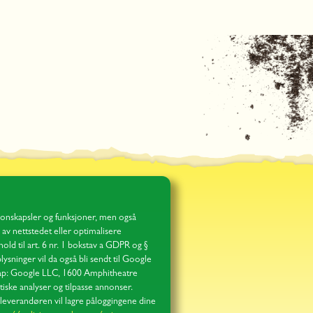
onskapsler og funksjoner, men også
av nettstedet eller optimalisere
hold til art. 6 nr. 1 bokstav a GDPR og §
sninger vil da også bli sendt til Google
skap: Google LLC, 1600 Amphitheatre
ske analyser og tilpasse annonser.
 leverandøren vil lagre påloggingene dine